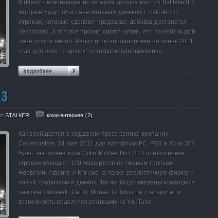
Kirkland - компиляция из четырех лучших карт из Battlefield 2,
которые будут обыграны мощным движком Frostbite 2.0.
Игрокам, которые сделают предзаказ, добавка достанется
бесплатно, а вот все прочие смогут купить его по небольшой
цене спустя месяц. Релиз игры запланирован на осень 2011
года для всех "старших" платформ одновременно.
от
STALKER
комментариев (2)
Как сообщается в недавнем пресс-релизе компании
Codemasters, 24 мая 2011 для платформ РС, PS3 и Xbox 360.
будет выпущена игра Colin McRae DirT 3. В пресс-релизе
игрокам обещают 100 маршрутов по лесным тропкам
Норвегии, Африке и Монако, а также реалистичную физику и
новый графический движок. Так же будут введены командные
режимы Outbreak, Cat 'n' Mouse, Goldrush и Transporter и
возможность поделится роликами на YouTube.