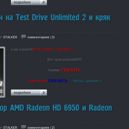
от
STALKER
комментариев (3)
Сам играю!!!!
A52C-EKNZ- L539-DU7T
Вот кряк рабочий!!!!!
скачать
Нажми
-
скачать
Сама игра
...
Читать дальше »
от
STALKER
комментариев (2)