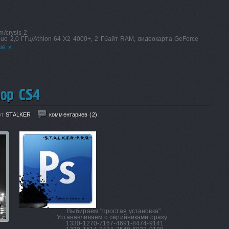
/crysis-2
o 2,0 ГГц/Athlon 64 X2 4000+, 2 Гбайт RAM, видеокарта GeForce
ше »
от
STALKER
комментариев (2)
Выбираем "простая установка"
Устанавливаем с серийниками сразу:
1330-1270-7167-4691-8474-9141