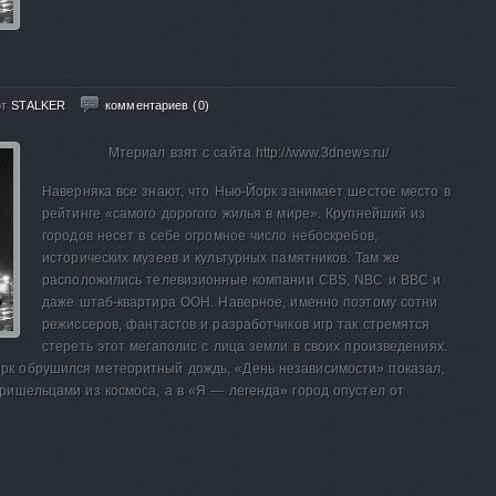
от
STALKER
комментариев (0)
Мтериал взят с сайта http://www.3dnews.ru/
Наверняка все знают, что Нью-Йорк занимает шестое место в
рейтинге «самого дорогого жилья в мире». Крупнейший из
городов несет в себе огромное число небоскребов,
исторических музеев и культурных памятников. Там же
расположились телевизионные компании CBS, NBC и BBC и
даже штаб-квартира ООН. Наверное, именно поэтому сотни
режиссеров, фантастов и разработчиков игр так стремятся
стереть этот мегаполис с лица земли в своих произведениях.
рк обрушился метеоритный дождь, «День независимости» показал,
ришельцами из космоса, а в «Я — легенда» город опустел от