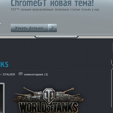
TXT™ лучшие всеразличные полезные статьи только у нас.
от
STALKER
комментариев (3)