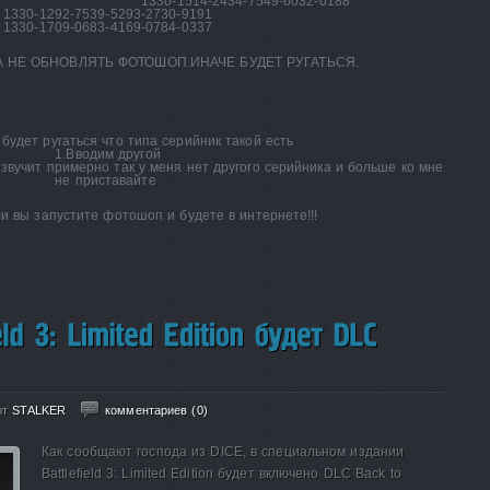
1330-1514-2434-7549-6032-0188
1330-1292-7539-5293-2730-9191
1330-1709-0683-4169-0784-0337
 НЕ ОБНОВЛЯТЬ ФОТОШОП.ИНАЧЕ БУДЕТ РУГАТЬСЯ.
будет ругаться что типа серийник такой есть
1.Вводим другой
звучит примерно так у меня нет другого серийника и больше ко мне
не приставайте
ли вы запустите фотошоп и будете в интернете!!!
от
STALKER
комментариев (0)
Как сообщают господа из DICE, в специальном издании
Battlefield 3: Limited Edition будет включено DLC Back to