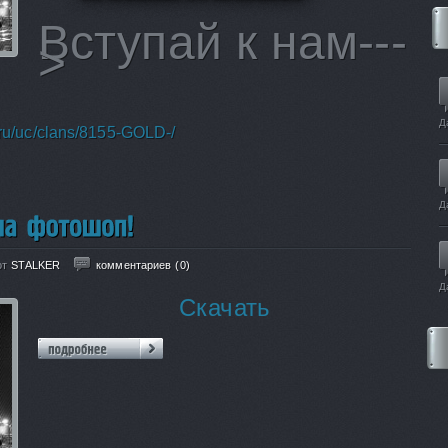
Вступай к нам---
>
Д
.ru/uc/clans/8155-GOLD-/
Д
от
STALKER
комментариев (0)
Д
Скачать